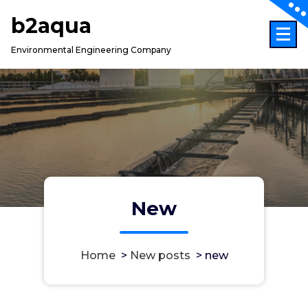
Skip
b2aqua
to
content
Environmental Engineering Company
New
Home
>
New posts
>
new