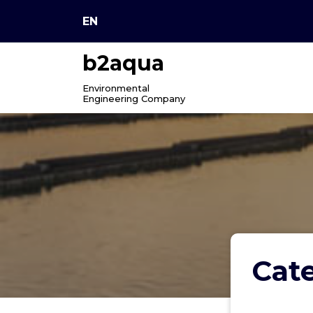
Skip
EN
to
content
b2aqua
Environmental
Engineering Company
Cat