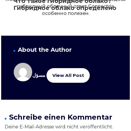
Что такое гибридное облако?
гибридный облачный ответ Connectria
Гибридное облако определено
особенно полезен.
About the Author
مسؤل
View All Post
Schreibe einen Kommentar
Deine E-Mail-Adresse wird nicht veröffentlicht.