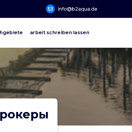
info@b2aqua.de
hgebiete
arbeit schreiben lassen
Брокеры