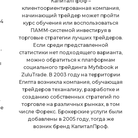
КапиталПроф –
клиентоориентированная компания,
начинающий трейдер может пройти
T4
курс обучения или воспользоваться
ПАММ-системой инвестируя в
торговые стратегии лучших трейдеров.
Если среди представленной
,
статистики нет подходящего варианта,
можно обратиться к платформам
ы
социального трейдинга Myfxbook и
ZuluTrade. В 2003 году на территории
Египта возникла компания, обучающая
й
трейдеров теханализу, разработке и
созданию собственных стратегий по
-
торговле на различных рынках, в том
ше
числе Форекс. Брокерские услуги были
добавлены в 2005 году, тогда же
возник бренд КапиталПроф.