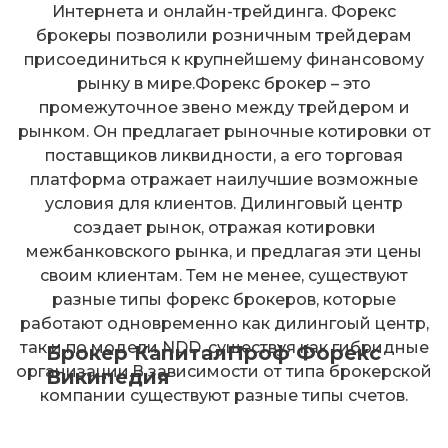
Интернета и онлайн-трейдинга. Форекс
брокеры позволили розничным трейдерам
присоединиться к крупнейшему финансовому
рынку в мире.Форекс брокер – это
промежуточное звено между трейдером и
рынком. Он предлагает рыночные котировки от
поставщиков ликвидности, а его торговая
платформа отражает наилучшие возможные
условия для клиентов. Дилинговый центр
создает рынок, отражая котировки
межбанковского рынка, и предлагая эти цены
своим клиентам. Тем не менее, существуют
разные типы форекс брокеров, которые
работают одновременно как дилингоый центр,
так и по модели NDD, существуя как гибридные
Брокер КапиталПроф Форекс
организации.В зависимости от типа брокерской
Википедия
компании существуют разные типы счетов.