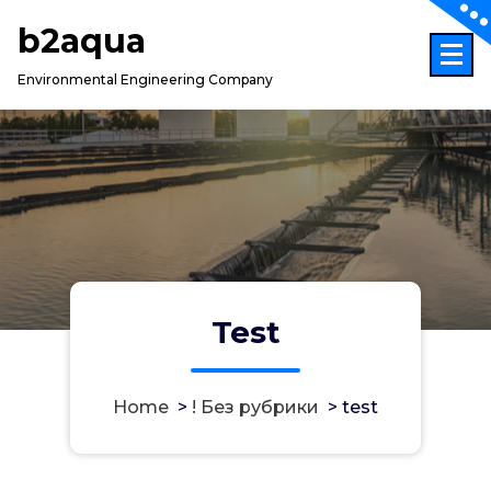
Skip
b2aqua
to
content
Environmental Engineering Company
Test
Home
>
! Без рубрики
>
test