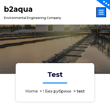
Skip
b2aqua
to
content
Environmental Engineering Company
Test
Home
>
! Без рубрики
>
test