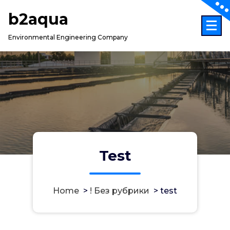
Skip
b2aqua
to
content
Environmental Engineering Company
Test
Home
>
! Без рубрики
>
test