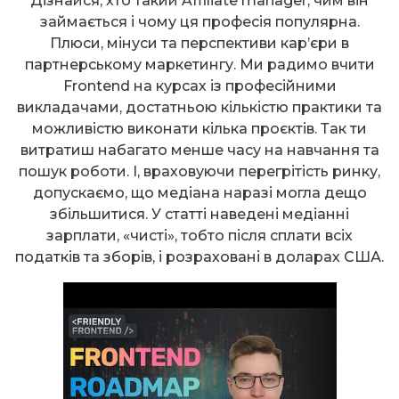
Дізнайся, хто такий Affiliate manager, чим він
займається і чому ця професія популярна.
Плюси, мінуси та перспективи кар’єри в
партнерському маркетингу. Ми радимо вчити
Frontend на курсах із професійними
викладачами, достатньою кількістю практики та
можливістю виконати кілька проєктів. Так ти
витратиш набагато менше часу на навчання та
пошук роботи. І, враховуючи перегрітість ринку,
допускаємо, що медіана наразі могла дещо
збільшитися. У статті наведені медіанні
зарплати, «чисті», тобто після сплати всіх
податків та зборів, і розраховані в доларах США.