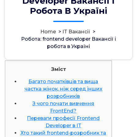
Developer Вакансії І
Робота В Україні
Home
>
IT Вакансії
>
مسؤل
9, Nov, 2021
Робота: frontend developer Вакансії і
робота в Україні
IT Вакансії
Зміст
Багато початківців та вища
частка жінок, ніж серед інших
розробників
З чого почати вивчення
FrontEnd?
Переваги професії Frontend
Developer в IT
Хто такий frontend-розробник та