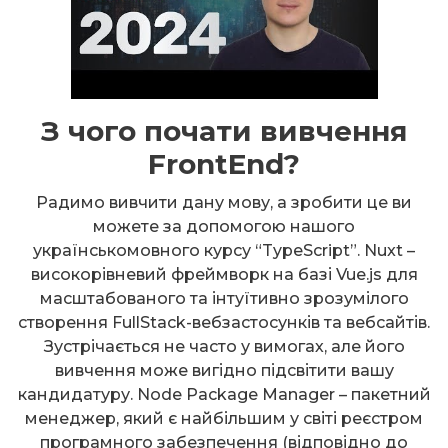
З чого почати вивчення
FrontEnd?
Радимо вивчити дану мову, а зробити це ви
можете за допомогою нашого
українськомовного курсу “TypeScript”. Nuxt –
високорівневий фреймворк на базі Vue.js для
масштабованого та інтуїтивно зрозумілого
створення FullStack-вебзастосунків та вебсайтів.
Зустрічається не часто у вимогах, але його
вивчення може вигідно підсвітити вашу
кандидатуру. Node Package Manager – пакетний
менеджер, який є найбільшим у світі реєстром
програмного забезпечення (відповідно до