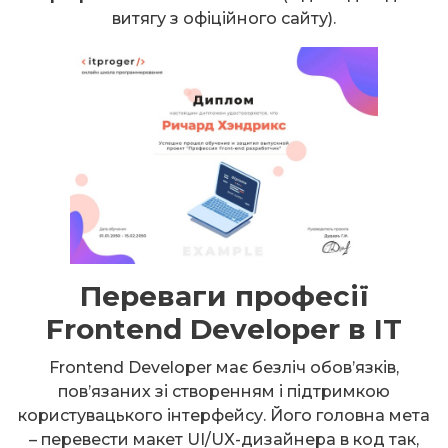
витягу з офіційного сайту).
Переваги професії
Frontend Developer в IT
Frontend Developer має безліч обов’язків,
пов’язаних зі створенням і підтримкою
користувацького інтерфейсу. Його головна мета
– перевести макет UI/UX-дизайнера в код так,