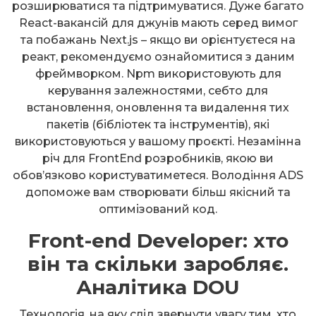
розширюватися та підтримуватися. Дуже багато
React-вакансій для джунів мають серед вимог
та побажань Next.js – якщо ви орієнтуєтеся на
реакт, рекомендуємо ознайомитися з даним
фреймворком. Npm використовують для
керування залежностями, себто для
встановлення, оновлення та видалення тих
пакетів (бібліотек та інструментів), які
використовуються у вашому проєкті. Незамінна
річ для FrontEnd розробників, якою ви
обов’язково користуватиметеся. Володіння ADS
допоможе вам створювати більш якісний та
оптимізований код.
Front-end Developer: хто
він та скільки заробляє.
Аналітика DOU
Технологія, на яку слід звернути увагу тим, хто