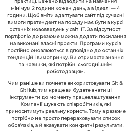
практиці. Бажано відводити на навчання
мінімум 2 години кожен день, а в ідеалі — 4
години. Щоб вміти адаптувати сайт під сучасні
вимоги претендент на посаду має бути в курсі
останніх нововведень у світі IT. За відсутності
портфоліо до резюме можна додати посилання
на виконані власні проєкти. Програми курсів
постійно оновлюються відповідно до останніх
тенденцій і вимог ринку. Ви отримаєте знання
та навички, які потрібні сьогоднішнім
роботодавцям.
Чим раніше ви почнете використовувати Git &
GitHub, тим краще ви будете знати ці
інструменти до моменту працевлаштування.
Компанії шукають співробітників, які
приноситимуть реальну користь. Тому в резюме
потрібно не просто перераховувати список
обов’язків, а й вказувати конкретні результати,