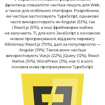
фронтенд-спеціалісти частіше пишуть для Web,
а також для мобільних платформ. Розробники,
які частіше застосовують TypeScript, однаково
часто використовують як Angular (53%), так
і React.js (51%), а інші фреймворки майже
не залучають. Ті, для кого JavaScript є основною
мовою програмування, віддають перевагу
бібліотеці React.js (70%), далі за популярністю —
Angular (19%). Також вони частіше
використовують Vue.js (22%), jQuery (12%), React
Native (10%), WordPress (3%), ніж ті, в кого
основна мова програмування TypeScript.