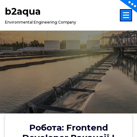
Skip
b2aqua
to
content
Environmental Engineering Company
Робота: Frontend