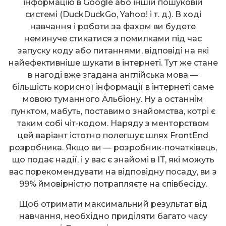
інформацію в Google або іншій пошуковій
системі (DuckDuckGo, Yahoo! і т. д.). В ході
навчання і роботи за фахом ви будете
неминуче стикатися з помилками під час
запуску коду або питаннями, відповіді на які
найефективніше шукати в інтернеті. Тут же стане
в нагоді вже згадана англійська мова —
більшість корисної інформації в інтернеті саме
мовою туманного Альбіону. Ну а останнім
пунктом, мабуть, поставимо знайомства, котрі є
таким собі чіт-кодом. Наряду з менторством
цей варіант істотно полегшує шлях FrontEnd
розробника. Якщо ви — розробник-початківець,
що подає надії, і у вас є знайомі в IT, які можуть
вас порекомендувати на відповідну посаду, ви з
99% ймовірністю потрапляєте на співбесіду.
Щоб отримати максимальний результат від
навчання, необхідно приділяти багато часу