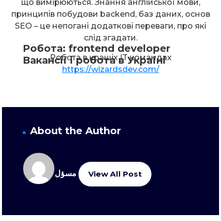
що вимірюються. Знання англійської мови,
принципів побудови backend, баз даних, основ
SEO – це непогані додаткові переваги, про які
слід згадати.
Робота: frontend developer
Робота в кращіх IT командах
Вакансії і робота в Україні
https://wizardsdev.com/
About the Author
مسؤل
View All Post