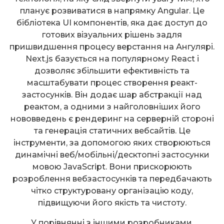
планує розвиватися в напрямку Angular. Це
бібліотека UI компонентів, яка дає доступ до
готових візуальних рішень задля
пришвидшення процесу верстання на Ангулярі.
Next.js базується на популярному React і
дозволяє збільшити ефективність та
масштабувати процес створення реакт-
застосунків. Він додає шар абстракції над
реактом, а одними з найголовніших його
нововведень є рендеринг на серверній стороні
та генерація статичних вебсайтів. Це
інструменти, за допомогою яких створюються
динамічні веб/мобільні/десктопні застосунки
мовою JavaScript. Вони прискорюють
розроблення вебзастосунків та передбачають
чітко структуровану організацію коду,
підвищуючи його якість та чистоту.
У порівнянні з іншими розробниками,