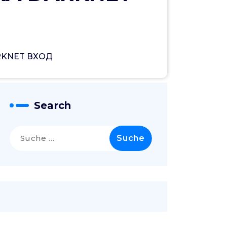
RKNET ВХОД
Search
Suche
nach: