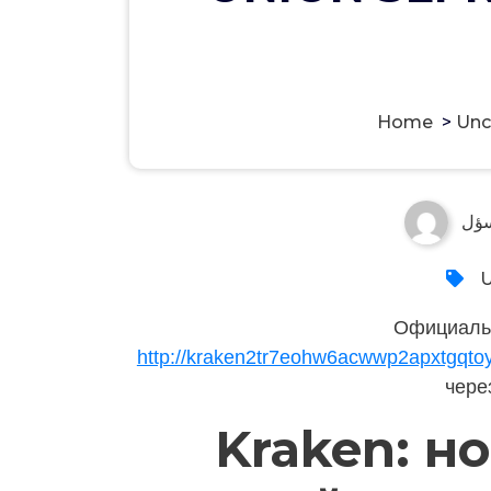
Home
>
Unc
ؤل
U
Официаль
http://kraken2tr7eohw6acwwp2apxtgqt
чере
Kraken: н