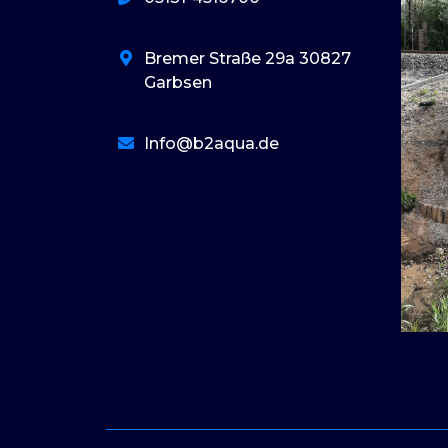
Bremer Straße 29a 30827
Garbsen
Info@b2aqua.de
basaribet