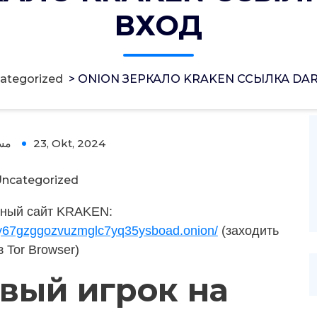
ВХОД
ategorized
>
ONION ЗЕРКАЛО KRAKEN ССЫЛКА DA
مس
23, Okt, 2024
ncategorized
ный сайт KRAKEN:
oy67gzggozvuzmglc7yq35ysboad.onion/
(заходить
з Tor Browser)
овый игрок на