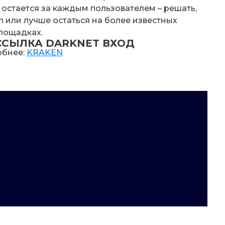
 остается за каждым пользователем – решать,
ken или лучше остаться на более известных
лощадках.
ССЫЛКА DARKNET ВХОД
бнее:
KRAKEN