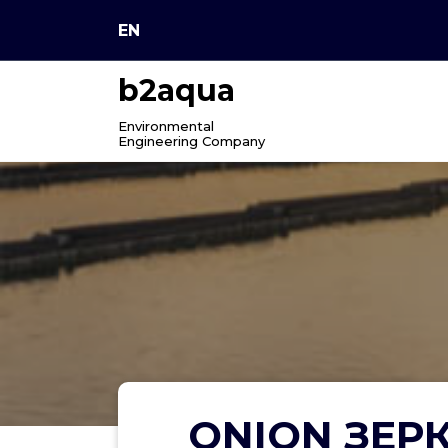
Skip
EN
to
content
b2aqua
Environmental
Engineering Company
ONION ЗЕР