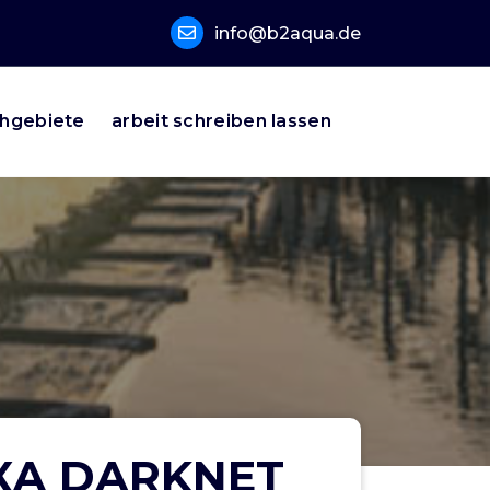
info@b2aqua.de
hgebiete
arbeit schreiben lassen
КА DARKNET