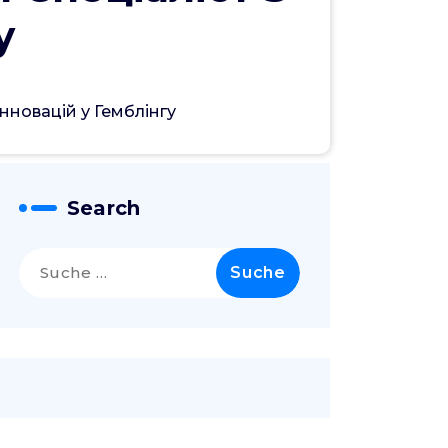
у
нновацій у Гемблінгу
Search
Suche
nach: