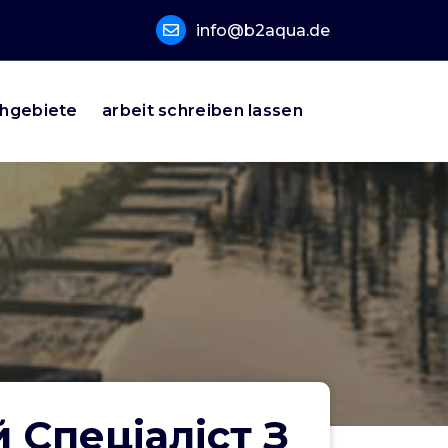
info@b2aqua.de
hgebiete
arbeit schreiben lassen
 Спеціаліст З