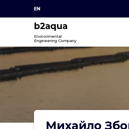
Skip
EN
to
content
b2aqua
Environmental
Engineering Company
Михайло Збор