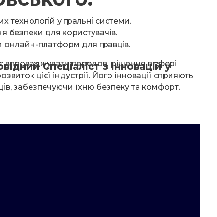
 технологій у гральні системи.
я безпеки для користувачів.
и онлайн-платформ для гравців.
 впроваджувати передові рішення в сфері
ідний Спеціаліст з Інновацій у
озвиток цієї індустрії. Його інновації сприяють
ців, забезпечуючи їхню безпеку та комфорт.