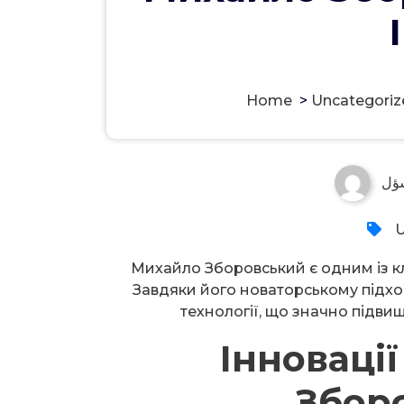
Home
>
Uncategoriz
ؤل
U
Михайло Зборовський є одним із клю
Завдяки його новаторському підхо
технології, що значно підвищ
Інноваці
Зборо