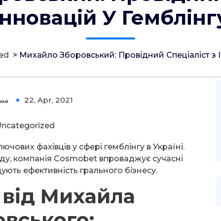
Інновацій У Гемблінг
ed
>
Михайло Зборовський: Провідний Спеціаліст з І
مس
22, Apr, 2021
ncategorized
чових фахівців у сфері гемблінгу в Україні.
ду, компанія Cosmobet впроваджує сучасні
ують ефективність грального бізнесу.
ї від Михайла
вського: