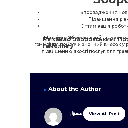
Впровадження нових
Підвищення рівн
Оптимізація робот
Михайло Зборовський
продовжує
Михайло Зборовський: Пров
гемблінгу, роблячи значний внесок у р
Гемблінгу
підвищенню якості послуг для грав
About the Author
مسؤل
View All Post