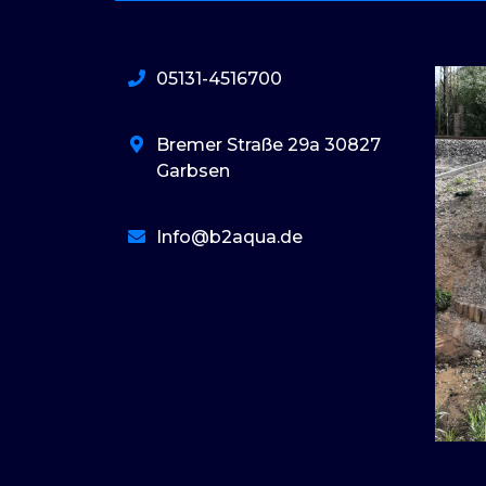
05131-4516700
Bremer Straße 29a 30827
Garbsen
Info@b2aqua.de
basaribet