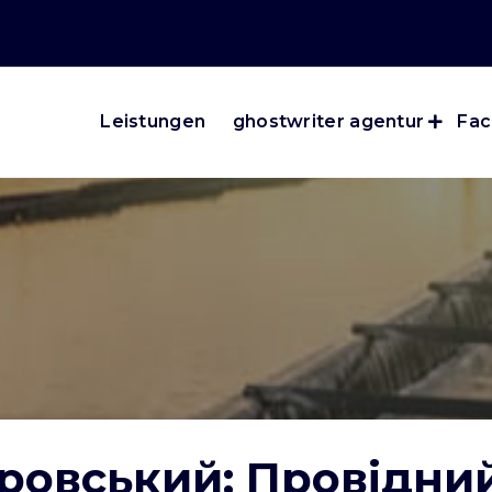
Leistungen
ghostwriter agentur
Fac
овський: Провідний