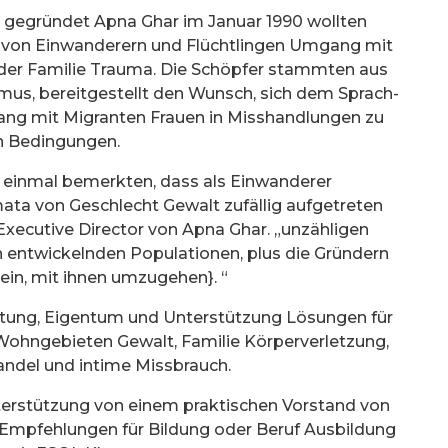
n gegründet Apna Ghar im Januar 1990 wollten
 von Einwanderern und Flüchtlingen Umgang mit
oder Familie Trauma. Die Schöpfer stammten aus
mus, bereitgestellt den Wunsch, sich dem Sprach-
ang mit Migranten Frauen in Misshandlungen zu
en Bedingungen.
inmal bemerkten, dass als Einwanderer
ta von Geschlecht Gewalt zufällig aufgetreten
 Executive Director von Apna Ghar. „unzähligen
h entwickelnden Populationen, plus die Gründern
sein, mit ihnen umzugehen}. “
retung, Eigentum und Unterstützung Lösungen für
Wohngebieten Gewalt, Familie Körperverletzung,
del und intime Missbrauch.
terstützung von einem praktischen Vorstand von
Empfehlungen für Bildung oder Beruf Ausbildung