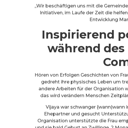
„Wir beschäftigen uns mit die Gemeind
Initiativen, im Laufe der Zeit die helf
Entwicklung Ma
Inspirierend p
während des
Com
Hören von Erfolgen Geschichten von Fr
gedreht ihre physisches Leben um tr
andere Arbeiten für der Organisation 
das wird verändern Menschen Zeitplän
Vijaya war schwanger {wann|wann im
Ehepartner und gesucht Unterstützu
Organisation unterstützte die Frau em
und sie bald Geburt an Zwillinge. 2 Monat