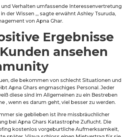
e und Verhalten umfassende Interessenvertretung
en in der Wissen „, sagte erwähnt Ashley Tsuruda,
nagement von Apna Ghar.
ositive Ergebnisse
 Kunden ansehen
munity
auen, die bekommen von schlecht Situationen und
eibt Apna Ghars engmaschiges Personal. Jeder
weiß diese sind im Allgemeinen zu ein Bestreben
e , wenn es darum geht, viel besser zu werden.
mer sie geblieben ist ihre missbräuchlicher
ng bei Apna Ghars Katastrophe Zuflucht. Die
pfing kostenlos vorgeburtliche Aufmerksamkeit,
e später, Vijaya schloss einen Mietvertrag für sie