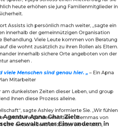
hlich heute erhöhen sie jung Familienmitglieder in
Sicherheit.
port Assists ich persönlich mach weiter, „sagte ein
en innerhalb der gemeinnützigen Organisation
nde Behandlung. Viele Leute kommen von Beratung
f die wohnt zusätzlich zu ihren Rollen als Eltern.
inander innerhalb sichere Orte angeboten von der
tur ansehen .
d viele Menschen sind genau hier. „
– Ein Apna
lan Mitarbeiter
am dunkelsten Zeiten dieser Leben, und group
nd ihnen diese Prozess alleine.
lschaft“, sagte Ashley informierte Sie. „Wir fühlen
 Agentur Apna Ghar Ziele
daher wirklich verbunden mit dem Dilemmas von
sche Gewalt unter Einwanderern in
 sehr entscheidend sind, dass Sie wir alle. „