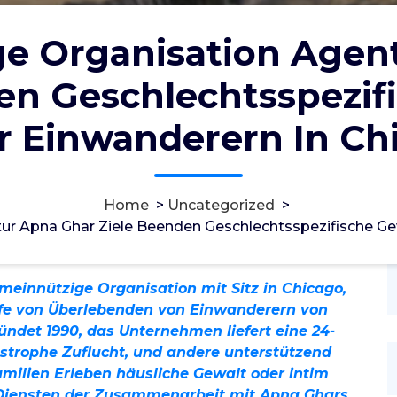
e Organisation Agen
en Geschlechtsspezif
r Einwanderern In Ch
مس
30, Sep, 2024
Home
>
Uncategorized
>
r Apna Ghar Ziele Beenden Geschlechtsspezifische Ge
ncategorized
meinnützige Organisation mit Sitz in Chicago,
Hilfe von Überlebenden von Einwanderern von
ündet 1990, das Unternehmen liefert eine 24-
astrophe Zuflucht, und andere unterstützend
amilien Erleben häusliche Gewalt oder intim
 Diensten der Zusammenarbeit mit Apna Ghars