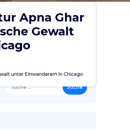
tur Apna Ghar
ische Gewalt
icago
Search
walt unter Einwanderern in Chicago
Suche
nach: