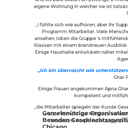
eigene Wohnung in welcher sie ist tatsäc
„I fühlte sich wie aufhören, aber Ihr Sup
Programm Mitarbeiter. Viele Mensch
ansehen, loben die Gruppe ’s mitfühle
Klassen mit einem brandneuen Ausblick au
Einige Haushalte entwickeln näher mite
Agen
„ich bin überrascht wie unterstützen
Ghar P
Einige Frauen angekommen Apna Ghar 
kompetent und mitfühle
„die Mitarbeiter spiegeln der Kunde Gesel
Gemeinnützige Organisation
uns als Teil von das Mittel, so wir 
Beenden Geschlechtsspezifi
Geschlecht Körperverletzung. Es ist
Chicago