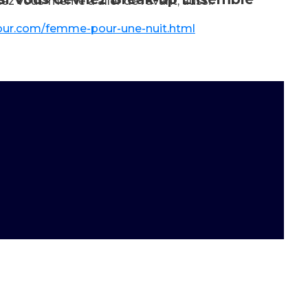
z vous-même à aller de l’avant, aussi.
our.com/femme-pour-une-nuit.html