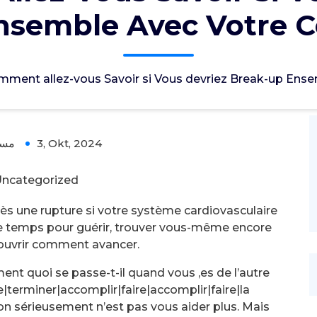
nsemble Avec Votre 
ment allez-vous Savoir si Vous devriez Break-up Ens
مس
3, Okt, 2024
ncategorized
rès une rupture si votre système cardiovasculaire
 de temps pour guérir, trouver vous-même encore
couvrir comment avancer.
ent quoi se passe-t-il quand vous ‚es de l’autre
ire|terminer|accomplir|faire|accomplir|faire|la
n sérieusement n’est pas vous aider plus. Mais