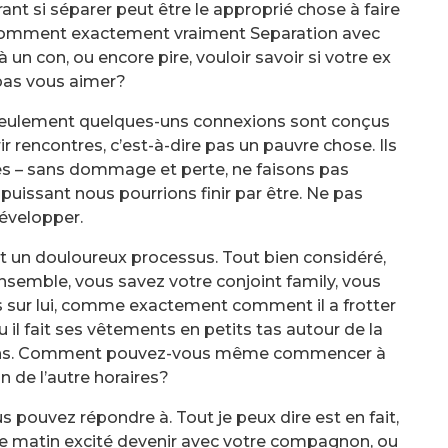
 si séparer peut être le approprié chose à faire
Et comment exactement vraiment Separation avec
n con, ou encore pire, vouloir savoir si votre ex
pas vous aimer?
e seulement quelques-uns connexions sont conçus
 rencontres, c’est-à-dire pas un pauvre chose. Ils
s – sans dommage et perte, ne faisons pas
ssant nous pourrions finir par être. Ne pas
évelopper.
t un douloureux processus. Tout bien considéré,
nsemble, vous savez votre conjoint family, vous
 sur lui, comme exactement comment il a frotter
u il fait ses vêtements en petits tas autour de la
ins. Comment pouvez-vous même commencer à
un de l’autre horaires?
us pouvez répondre à. Tout je peux dire est en fait,
aque matin excité devenir avec votre compagnon, ou