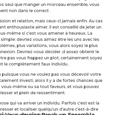
mps seul que manger un morceau ensemble, vous
nt non dans le correct .
on et relation, mais ceux-ci jamais enfin. Au cas
 enthousiaste aimer, il est conseillé de jeter un
 vous-même si c’est vous amener à heureux. La
 simple: devriez vous aimez être les uns avec les
èmes, plus variations, vous alors soyez le plus
nnexion. Devriez-vous décider ‚d assez obtenir le
-être pas vous frappez un plot, certainement soyez
t le complètement faux individu .
n puisque vous ne voulez pas vous décevoir votre
alement investi, alors il y a de fortes chances que
e vous-même ou sa tout faveurs, et vous pouvez
lesser et plein de ressentiment.
ose qui va arriver un individu. Parfois c’est est la
esser et localiser quelqu’un d’autre c’est-à-dire
si Vous devriez Break-up Ensemble