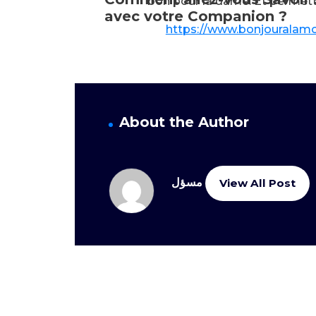
bon pour la dame. Et permette
avec votre Companion ?
https://www.bonjouralam
About the Author
مسؤل
View All Post