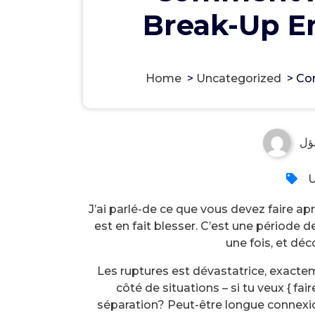
Break-Up E
Home
>
Uncategorized
>
Com
ؤل
U
J’ai parlé-de ce que vous devez faire ap
est en fait blesser. C’est une période
une fois, et dé
Les ruptures est dévastatrice, exactem
côté de situations – si tu veux { fa
séparation? Peut-être longue connexio