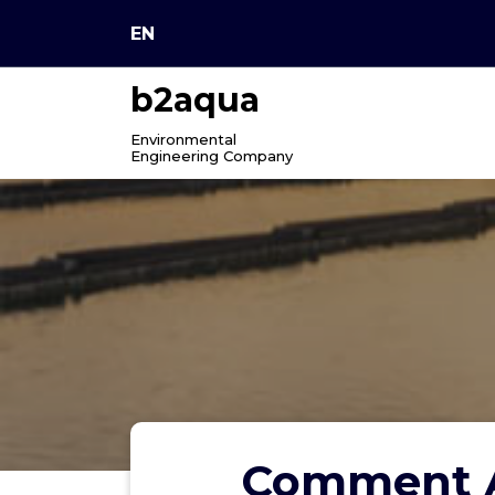
Skip
EN
to
content
b2aqua
Environmental
Engineering Company
Comment Al