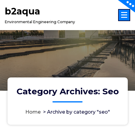
Skip
b2aqua
to
content
Environmental Engineering Company
Category Archives: Seo
Home
>
Archive by category "seo"