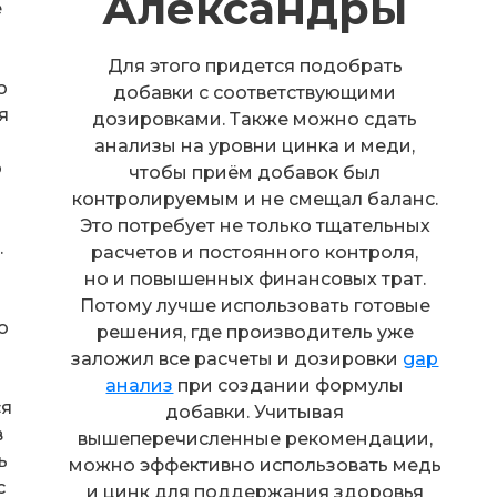
Александры
е
Для этого придется подобрать
о
добавки с соответствующими
я
дозировками. Также можно сдать
анализы на уровни цинка и меди,
о
чтобы приём добавок был
контролируемым и не смещал баланс.
Это потребует не только тщательных
.
расчетов и постоянного контроля,
но и повышенных финансовых трат.
Потому лучше использовать готовые
о
решения, где производитель уже
заложил все расчеты и дозировки
gap
анализ
при создании формулы
ся
добавки. Учитывая
в
вышеперечисленные рекомендации,
ь
можно эффективно использовать медь
с
и цинк для поддержания здоровья