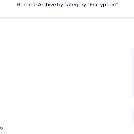
Home
>
Archive by category "Encryption"
го