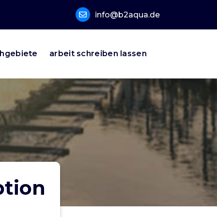
info@b2aqua.de
hgebiete
arbeit schreiben lassen
ption