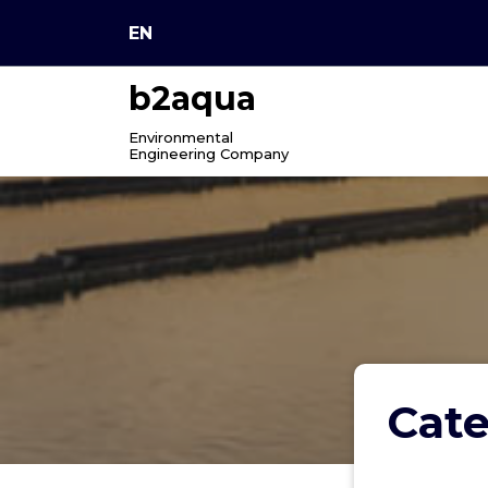
Skip
EN
to
content
b2aqua
Environmental
Engineering Company
Cate